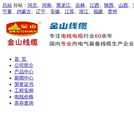
总站
分站：
河北
、
河南
、
黑龙江
、
吉林
、
江西
、
陕西
、
山西
、
宁夏
、
内蒙古
、
辽宁
、
安徽
、
江苏
、
浙江
、
福建
、
贵州
首 页
公司简介
产品中心
新闻中心
荣誉证书
工程实例
电线价格
库存查询