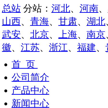
总站
分站：
河北
、
河南
、
山西
、
青海
、
甘肃
、
湖北
武安
、
北京
、
上海
、
南京
徽
、
江苏
、
浙江
、
福建
、
首 页
公司简介
产品中心
新闻中心