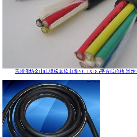
贵州潍坊金山电缆橡套软电缆YC 1X185平方低价格-潍