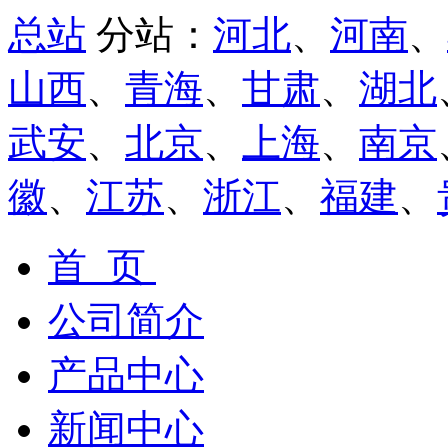
总站
分站：
河北
、
河南
、
山西
、
青海
、
甘肃
、
湖北
武安
、
北京
、
上海
、
南京
徽
、
江苏
、
浙江
、
福建
、
首 页
公司简介
产品中心
新闻中心